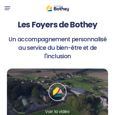
Skip
Menu
to
main
Les
Foyers
de
Bothey
content
Un
accompagnement
personnalisé
au
service
du
bien-être
et
de
l'inclusion
Play
Video
Voir la vidéo